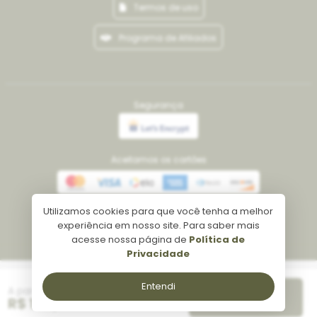
Termos de uso
Programa de Afiliados
Segurança
Aceitamos os cartões
Utilizamos cookies para que você tenha a melhor
Meios de pagamento
experiência em nosso site. Para saber mais
acesse nossa página de
Política de
Privacidade
Tecnologia
Entendi
A partir de
Reservar
R$ 160,00