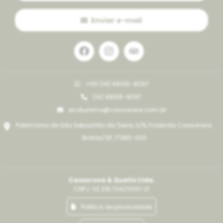
Enviar e-mail
+55 (14) 99106-8097
(14) 99106-8097
ecoturismo@cassorova.com.br
Patrimônio de São Sebastião da Serra, S/N, Fazenda Cassorova.
Brotas/SP, 17380-000
Cassorova & Quatis Ltda.
CNPJ: 02.216.704/0001-21
Politica de privacidade