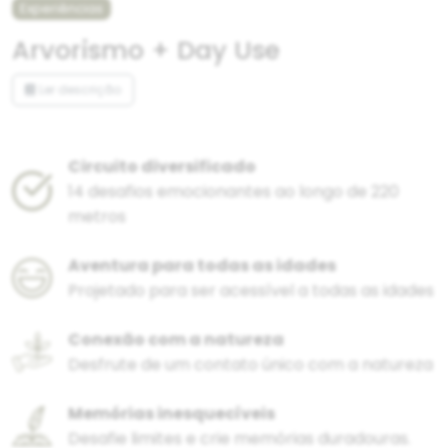
Experiências
Arvorismo + Day Use
Ler descrição
Circuito diversificado
14 desafios emocionantes ao longo de 220
metros
Aventura para todas as idades
Projetado para ser acessível a todas as idades
Conexão com a natureza
Desfrute de um contato único com a natureza
Memórias inesquecíveis
Desafie limites e crie memórias duradouras.