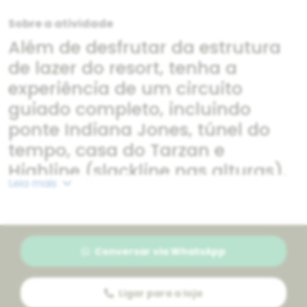
Sobre a atividade
Além de desfrutar da estrutura
de lazer do resort, tenha a
experiência de um circuito
guiado completo, incluindo
ponte Indiana Jones, túnel do
tempo, casa do Tarzan e
Highline (slackline nas alturas).
Leia mais
Supere 13 desafios
entre as
árvores a 8 metros de altura!
Conversar via WhatsApp
Ligar para a loja